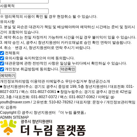
사용목적
※ 영리목적의 사용이 확인 될 경우 현장취소 될 수 있습니다.
유의사항
1. 분실 및 파손은 대관자가 책임 및 배상해야하며 예약하신 시간에는 준비 및 정리시
간이 포함되어 있습니다.
2. 예약 취소는 전일 자정까지 가능하며 시간을 어길 경우 불이익이 있을 수 있습니다.
3. 예약 승인 시, 광주시 청년지원센터 카카오채널로 승인 확인 연락이 발송됩니다.
4. 취소ㆍ변경 시, 청년지원센터로 연락 주시기 바랍니다.
전체동의
유의사항을 숙지하였으며 이에 동의합니다.
대관운영에 관한 전반적인 사항은 일상을 누리다에서 확인하실 수 있습니다.
개인정보 취급방침에 동의합니다.
약관확인
예약하기
개인정보처리방침
이용약관
이메일주소 무단수집거부
청년공간소개
■ 청년지원센터주소: 경기도 광주시 중앙로 199, 5층 청년지원센터 / 대표전화: 031-
8027-0371 / 팩스: 031-8027-0361 ■ 창업누림주소: 경기도 광주시 경안로 42번길
22, 3층 / 대표전화: 031-8027-0372 / 팩스: 031-8027-0362 / 이메일: gj-
youth@naver.com / 고유번호: 510-82-78262 / 대표자명: 문정수 / 개인정보관리책임
자: 김종하
Copyright ⓒ 광주시 청년지원센터 『더 누림 플랫폼』
ADMIN
SITEMAP