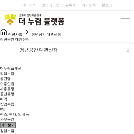
페이스북
인스타그램
유튜브
카카오톡
블로그
청년사업
청년공간 대관신청
청년공간 대관신청
청년공간 대관신청
더누림플랫폼
창업누림
공간명
수용인원
사용유형
공간유형
예약
창업누림
0명
팩스, 복사, 안내 등
사무공간
예약불가
창업누림