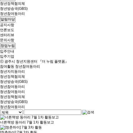
청년정책협의체
청년방송국(GBS)
청년참여동아리
알림마당
공지사항
언론보도
센터리뷰
문의사항
창업누림
입주안내
입주기업
ⓒ 광주시 청년지원센터 『더 누림 플랫폼』
참여활동
청년참여동아리
청년자치동아리
청년정책협의체
청년방송국(GBS)
청년참여동아리
청년참여동아리
청년정책협의체
청년방송국(GBS)
청년참여동아리
너른책방 동아리 7월 1차 활동보고
[청춘하이] 7월 3차 활동