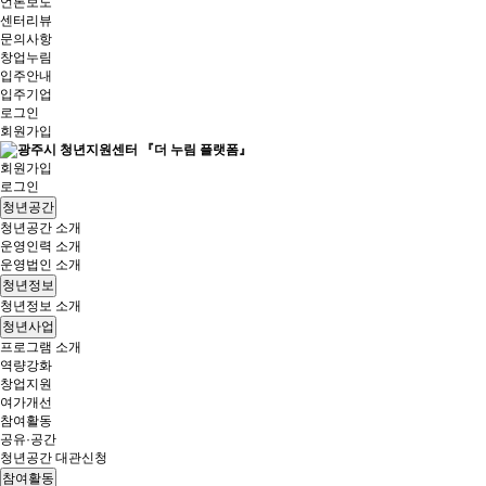
언론보도
센터리뷰
문의사항
창업누림
입주안내
입주기업
로그인
회원가입
회원가입
로그인
청년공간
청년공간 소개
운영인력 소개
운영법인 소개
청년정보
청년정보 소개
청년사업
프로그램 소개
역량강화
창업지원
여가개선
참여활동
공유·공간
청년공간 대관신청
참여활동