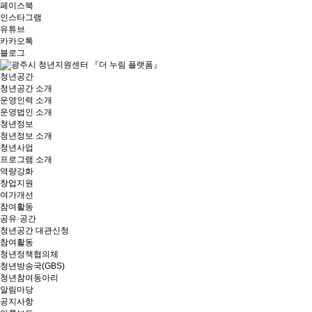
페이스북
인스타그램
유튜브
카카오톡
블로그
청년공간
청년공간 소개
운영인력 소개
운영법인 소개
청년정보
청년정보 소개
청년사업
프로그램 소개
역량강화
창업지원
여가개선
참여활동
공유·공간
청년공간 대관신청
참여활동
청년정책협의체
청년방송국(GBS)
청년참여동아리
알림마당
공지사항