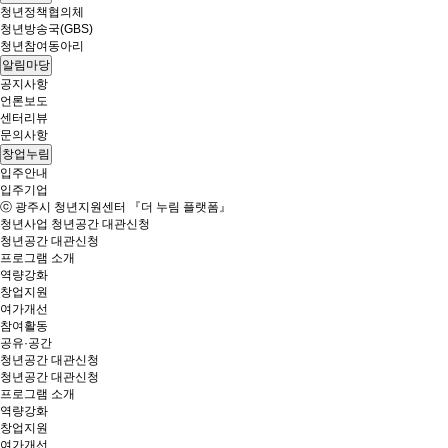
청년정책협의체
청년방송국(GBS)
청년참여동아리
알림마당
공지사항
언론보도
센터리뷰
문의사항
창업누림
입주안내
입주기업
ⓒ 광주시 청년지원센터 『더 누림 플랫폼』
청년사업
청년공간 대관신청
청년공간 대관신청
프로그램 소개
역량강화
창업지원
여가개선
참여활동
공유·공간
청년공간 대관신청
청년공간 대관신청
프로그램 소개
역량강화
창업지원
여가개선