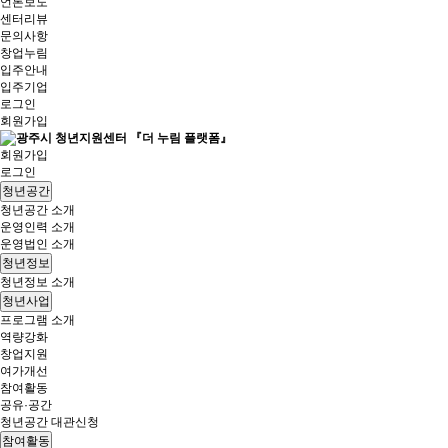
언론보도
센터리뷰
문의사항
창업누림
입주안내
입주기업
로그인
회원가입
회원가입
로그인
청년공간
청년공간 소개
운영인력 소개
운영법인 소개
청년정보
청년정보 소개
청년사업
프로그램 소개
역량강화
창업지원
여가개선
참여활동
공유·공간
청년공간 대관신청
참여활동