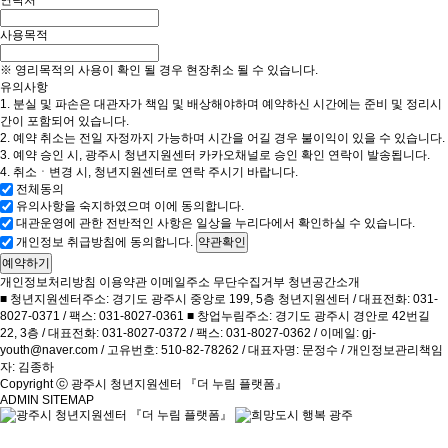
연락처
사용목적
※ 영리목적의 사용이 확인 될 경우 현장취소 될 수 있습니다.
유의사항
1. 분실 및 파손은 대관자가 책임 및 배상해야하며 예약하신 시간에는 준비 및 정리시
간이 포함되어 있습니다.
2. 예약 취소는 전일 자정까지 가능하며 시간을 어길 경우 불이익이 있을 수 있습니다.
3. 예약 승인 시, 광주시 청년지원센터 카카오채널로 승인 확인 연락이 발송됩니다.
4. 취소ㆍ변경 시, 청년지원센터로 연락 주시기 바랍니다.
전체동의
유의사항을 숙지하였으며 이에 동의합니다.
대관운영에 관한 전반적인 사항은 일상을 누리다에서 확인하실 수 있습니다.
개인정보 취급방침에 동의합니다.
약관확인
예약하기
개인정보처리방침
이용약관
이메일주소 무단수집거부
청년공간소개
■ 청년지원센터주소: 경기도 광주시 중앙로 199, 5층 청년지원센터 / 대표전화: 031-
8027-0371 / 팩스: 031-8027-0361 ■ 창업누림주소: 경기도 광주시 경안로 42번길
22, 3층 / 대표전화: 031-8027-0372 / 팩스: 031-8027-0362 / 이메일: gj-
youth@naver.com / 고유번호: 510-82-78262 / 대표자명: 문정수 / 개인정보관리책임
자: 김종하
Copyright ⓒ 광주시 청년지원센터 『더 누림 플랫폼』
ADMIN
SITEMAP