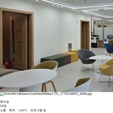
회의실
14명
소통ㆍ회의ㆍ스터디ㆍ프로그램 등