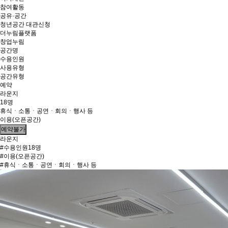
참여활동
공유·공간
청년공간 대관신청
더누림플랫폼
창업누림
공간명
수용인원
사용유형
공간유형
예약
라운지
18명
휴식ㆍ소통ㆍ공연ㆍ회의ㆍ행사 등
이용(오픈공간)
예약불가
라운지
#수용인원18명
#이용(오픈공간)
#휴식ㆍ소통ㆍ공연ㆍ회의ㆍ행사 등