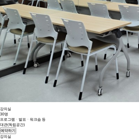
강의실
30명
프로그램ㆍ발표ㆍ워크숍 등
대관(독립공간)
예약하기
강의실