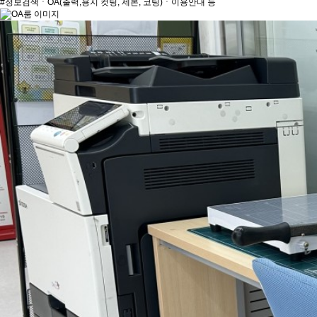
#정보검색ㆍOA(출력,용지 컷팅, 제본, 코팅)ㆍ이용안내 등