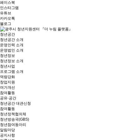
페이스북
인스타그램
유튜브
카카오톡
블로그
청년공간
청년공간 소개
운영인력 소개
운영법인 소개
청년정보
청년정보 소개
청년사업
프로그램 소개
역량강화
창업지원
여가개선
참여활동
공유·공간
청년공간 대관신청
참여활동
청년정책협의체
청년방송국(GBS)
청년참여동아리
알림마당
공지사항