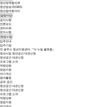
청년정책협의체
청년방송국(GBS)
청년참여동아리
알림마당
공지사항
언론보도
센터리뷰
문의사항
창업누림
입주안내
입주기업
ⓒ 광주시 청년지원센터 『더 누림 플랫폼』
청년사업
청년공간 대관신청
청년공간 대관신청
프로그램 소개
역량강화
창업지원
여가개선
참여활동
공유·공간
청년공간 대관신청
청년공간 대관신청
프로그램 소개
역량강화
창업지원
여가개선