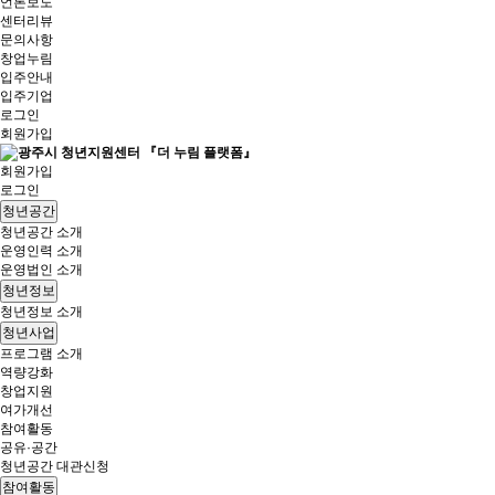
언론보도
센터리뷰
문의사항
창업누림
입주안내
입주기업
로그인
회원가입
회원가입
로그인
청년공간
청년공간 소개
운영인력 소개
운영법인 소개
청년정보
청년정보 소개
청년사업
프로그램 소개
역량강화
창업지원
여가개선
참여활동
공유·공간
청년공간 대관신청
참여활동