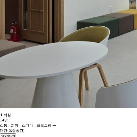
회의실
14명
소통ㆍ회의ㆍ스터디ㆍ프로그램 등
대관(독립공간)
예약하기