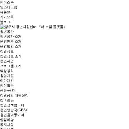
페이스북
인스타그램
유튜브
카카오톡
블로그
청년공간
청년공간 소개
운영인력 소개
운영법인 소개
청년정보
청년정보 소개
청년사업
프로그램 소개
역량강화
창업지원
여가개선
참여활동
공유·공간
청년공간 대관신청
참여활동
청년정책협의체
청년방송국(GBS)
청년참여동아리
알림마당
공지사항