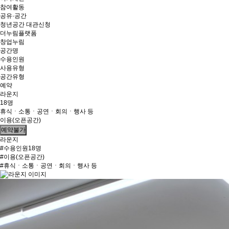
참여활동
공유·공간
청년공간 대관신청
더누림플랫폼
창업누림
공간명
수용인원
사용유형
공간유형
예약
라운지
18명
휴식ㆍ소통ㆍ공연ㆍ회의ㆍ행사 등
이용(오픈공간)
예약불가
라운지
#수용인원18명
#이용(오픈공간)
#휴식ㆍ소통ㆍ공연ㆍ회의ㆍ행사 등