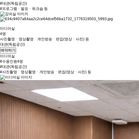
#대관(독립공간)
#프로그램ㆍ발표ㆍ워크숍 등
미디어실
4명
사진촬영ㆍ영상촬영ㆍ개인방송ㆍ편집(영상ㆍ사진) 등
대관(독립공간)
예약하기
미디어실
#수용인원4명
#대관(독립공간)
#사진촬영ㆍ영상촬영ㆍ개인방송ㆍ편집(영상ㆍ사진) 등