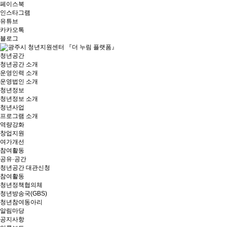
페이스북
인스타그램
유튜브
카카오톡
블로그
청년공간
청년공간 소개
운영인력 소개
운영법인 소개
청년정보
청년정보 소개
청년사업
프로그램 소개
역량강화
창업지원
여가개선
참여활동
공유·공간
청년공간 대관신청
참여활동
청년정책협의체
청년방송국(GBS)
청년참여동아리
알림마당
공지사항