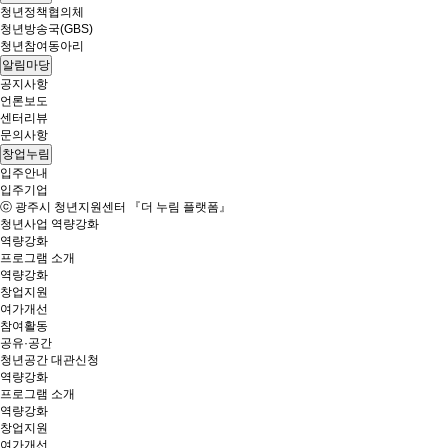
청년정책협의체
청년방송국(GBS)
청년참여동아리
알림마당
공지사항
언론보도
센터리뷰
문의사항
창업누림
입주안내
입주기업
ⓒ 광주시 청년지원센터 『더 누림 플랫폼』
청년사업
역량강화
역량강화
프로그램 소개
역량강화
창업지원
여가개선
참여활동
공유·공간
청년공간 대관신청
역량강화
프로그램 소개
역량강화
창업지원
여가개선