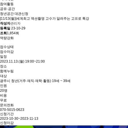
참여활동
공유·공간
청년공간 대관신청
[11/13(월)]세계최고 액션촬영 고수가 알려주는 고프로 특강
작성자
관리자
등록일
23-10-29
조회
1,854회
역량강화
접수상태
접수마감
일정
2023.11.13.(월) 19:00~21:00
장소
함께누림
대상
광주시 청년(거주·재직·재학·활동) 19세 ~ 39세
인원
20명
비용
무료
문의전화
070-5015-0623
신청기간
2023-10-30~2023-11-13
신청마감