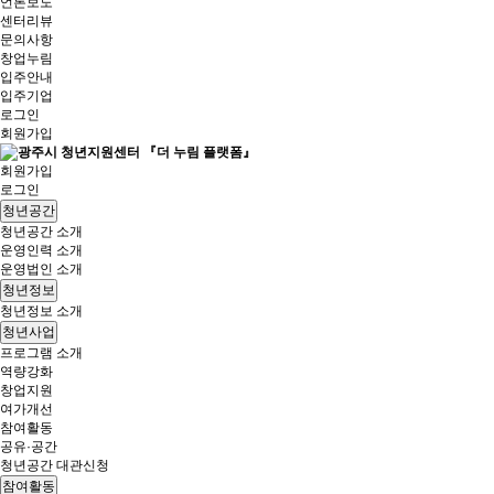
언론보도
센터리뷰
문의사항
창업누림
입주안내
입주기업
로그인
회원가입
회원가입
로그인
청년공간
청년공간 소개
운영인력 소개
운영법인 소개
청년정보
청년정보 소개
청년사업
프로그램 소개
역량강화
창업지원
여가개선
참여활동
공유·공간
청년공간 대관신청
참여활동