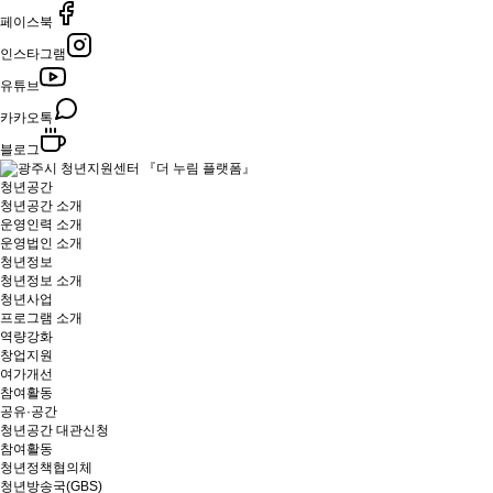
페이스북
인스타그램
유튜브
카카오톡
블로그
청년공간
청년공간 소개
운영인력 소개
운영법인 소개
청년정보
청년정보 소개
청년사업
프로그램 소개
역량강화
창업지원
여가개선
참여활동
공유·공간
청년공간 대관신청
참여활동
청년정책협의체
청년방송국(GBS)