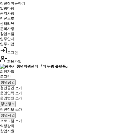
청년참여동아리
알림마당
공지사항
언론보도
센터리뷰
문의사항
창업누림
입주안내
입주기업
로그인
회원가입
회원가입
로그인
청년공간
청년공간 소개
운영인력 소개
운영법인 소개
청년정보
청년정보 소개
청년사업
프로그램 소개
역량강화
창업지원