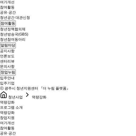
여가개선
참여활동
공유·공간
청년공간 대관신청
참여활동
청년정책협의체
청년방송국(GBS)
청년참여동아리
알림마당
공지사항
언론보도
센터리뷰
문의사항
창업누림
입주안내
입주기업
ⓒ 광주시 청년지원센터 『더 누림 플랫폼』
청년사업
역량강화
역량강화
프로그램 소개
역량강화
창업지원
여가개선
참여활동
공유·공간