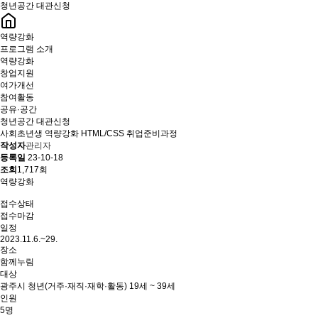
청년공간 대관신청
역량강화
프로그램 소개
역량강화
창업지원
여가개선
참여활동
공유·공간
청년공간 대관신청
사회초년생 역량강화 HTML/CSS 취업준비과정
작성자
관리자
등록일
23-10-18
조회
1,717회
역량강화
접수상태
접수마감
일정
2023.11.6.~29.
장소
함께누림
대상
광주시 청년(거주·재직·재학·활동) 19세 ~ 39세
인원
5명